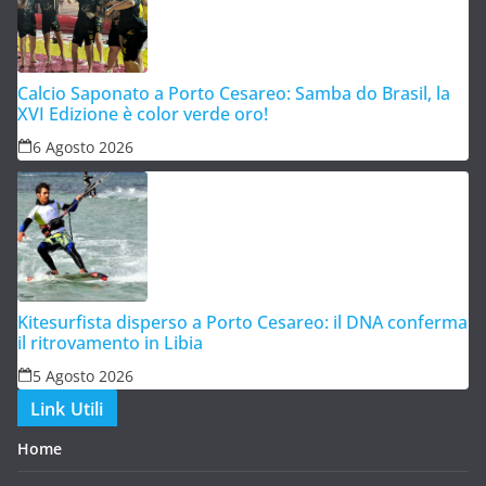
Calcio Saponato a Porto Cesareo: Samba do Brasil, la
XVI Edizione è color verde oro!
6 Agosto 2026
Kitesurfista disperso a Porto Cesareo: il DNA conferma
il ritrovamento in Libia
5 Agosto 2026
Link Utili
Home