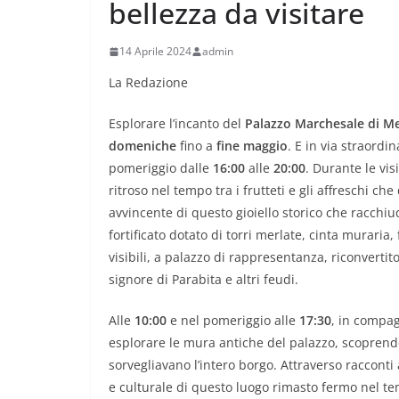
bellezza da visitare
14 Aprile 2024
admin
La Redazione
Esplorare l’incanto del
Palazzo Marchesale di M
domeniche
fino a
fine maggio
. E in via straordi
pomeriggio dalle
16:00
alle
20:00
. Durante le vis
ritroso nel tempo tra i frutteti e gli affreschi ch
avvincente di questo gioiello storico che racchi
fortificato dotato di torri merlate, cinta murari
visibili, a palazzo di rappresentanza, riconvertit
signore di Parabita e altri feudi.
Alle
10:00
e nel pomeriggio alle
17:30
, in compag
esplorare le mura antiche del palazzo, scoprendo 
sorvegliavano l’intero borgo. Attraverso racconti
e culturale di questo luogo rimasto fermo nel te