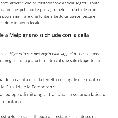
essenze arboree che ne custodiscono antichi segreti. Tante
ovanni, nespoli, noci e poi l’agrumeto, il roseto, le erbe
si potrà ammirare una fontana tardo cinquecentesca e
sedute in pietra locale.
le a Melpignano si chiude con la cella
one obbligatoria con messaggio WhatsApp al n. 3519733809,
re negli spazi a piano terra, tra cui due sale ricoperte da
a della castità e della fedeltà coniugale e le quattro
, la Giustizia e la Temperanza;
li ed episodi mitologici, tra i quali la seconda fatica di
con fontana.
 costruzione risale all’epoca del restauro seicentesco del