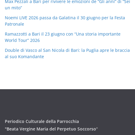
Max Pezzali a Bari per rivivere le emozioni de “Gli anni” di “Sei
un mito”
Noemi LIVE 2026 passa da Galatina il 30 giugno per la Festa
Patronale
Ramazzotti a Bari il 23 giugno con “Una storia importante
World Tour” 2026
Double di Vasco al San Nicola di Bari: la Puglia apre le braccia
al suo Komandante
Periodico Culturale della Parrocchia
"Beata Vergine Maria del Perpetuo Soccorso
"