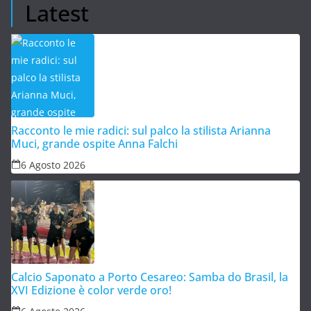
Latest
Racconto le mie radici: sul palco la stilista Arianna
Muci, grande ospite Anna Falchi
6 Agosto 2026
Calcio Saponato a Porto Cesareo: Samba do Brasil, la
XVI Edizione è color verde oro!