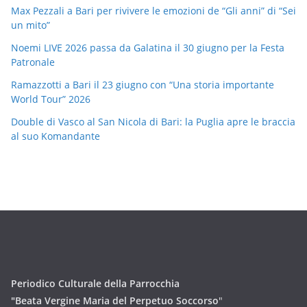
Max Pezzali a Bari per rivivere le emozioni de “Gli anni” di “Sei
un mito”
Noemi LIVE 2026 passa da Galatina il 30 giugno per la Festa
Patronale
Ramazzotti a Bari il 23 giugno con “Una storia importante
World Tour” 2026
Double di Vasco al San Nicola di Bari: la Puglia apre le braccia
al suo Komandante
Periodico Culturale della Parrocchia
"Beata Vergine Maria del Perpetuo Soccorso
"