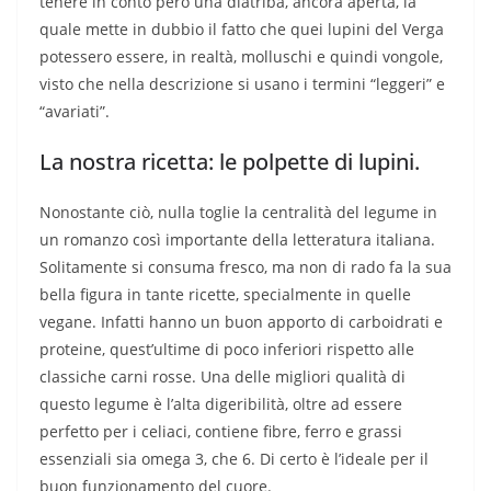
tenere in conto però una diatriba, ancora aperta, la
quale mette in dubbio il fatto che quei lupini del Verga
potessero essere, in realtà, molluschi e quindi vongole,
visto che nella descrizione si usano i termini “leggeri” e
“avariati”.
La nostra ricetta: le polpette di lupini.
Nonostante ciò, nulla toglie la centralità del legume in
un romanzo così importante della letteratura italiana.
Solitamente si consuma fresco, ma non di rado fa la sua
bella figura in tante ricette, specialmente in quelle
vegane. Infatti hanno un buon apporto di carboidrati e
proteine, quest’ultime di poco inferiori rispetto alle
classiche carni rosse. Una delle migliori qualità di
questo legume è l’alta digeribilità, oltre ad essere
perfetto per i celiaci, contiene fibre, ferro e grassi
essenziali sia omega 3, che 6. Di certo è l’ideale per il
buon funzionamento del cuore.