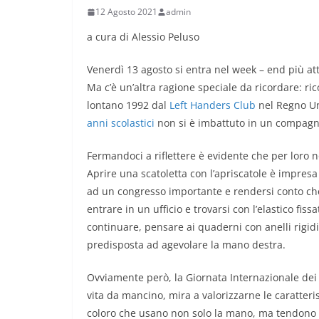
12 Agosto 2021
admin
a cura di Alessio Peluso
Venerdì 13 agosto si entra nel week – end più att
Ma c’è un’altra ragione speciale da ricordare: ric
lontano 1992 dal
Left Handers Club
nel Regno Uni
anni scolastici
non si è imbattuto in un compagn
Fermandoci a riflettere è evidente che per loro n
Aprire una scatoletta con l’apriscatole è impres
ad un congresso importante e rendersi conto che l
entrare in un ufficio e trovarsi con l’elastico fi
continuare, pensare ai quaderni con anelli rigidi
predisposta ad agevolare la mano destra.
Ovviamente però, la Giornata Internazionale dei M
vita da mancino, mira a valorizzarne le caratteris
coloro che usano non solo la mano, ma tendono a