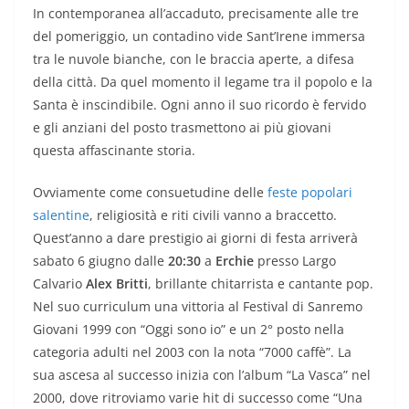
In contemporanea all’accaduto, precisamente alle tre
del pomeriggio, un contadino vide Sant’Irene immersa
tra le nuvole bianche, con le braccia aperte, a difesa
della città. Da quel momento il legame tra il popolo e la
Santa è inscindibile. Ogni anno il suo ricordo è fervido
e gli anziani del posto trasmettono ai più giovani
questa affascinante storia.
Ovviamente come consuetudine delle
feste popolari
salentine
, religiosità e riti civili vanno a braccetto.
Quest’anno a dare prestigio ai giorni di festa arriverà
sabato 6 giugno dalle
20:30
a
Erchie
presso Largo
Calvario
Alex Britti
, brillante chitarrista e cantante pop.
Nel suo curriculum una vittoria al Festival di Sanremo
Giovani 1999 con “Oggi sono io” e un 2° posto nella
categoria adulti nel 2003 con la nota “7000 caffè”. La
sua ascesa al successo inizia con l’album “La Vasca” nel
2000, dove ritroviamo varie hit di successo come “Una