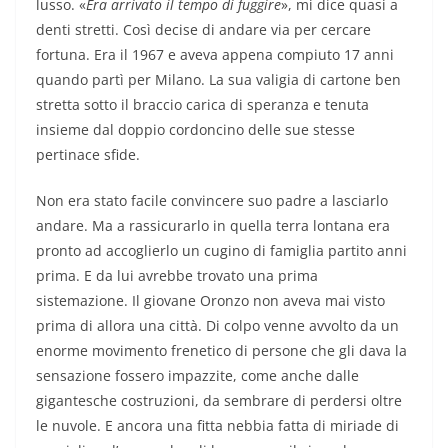
lusso. «
Era arrivato il tempo di fuggire
», mi dice quasi a
denti stretti. Così decise di andare via per cercare
fortuna. Era il 1967 e aveva appena compiuto 17 anni
quando partì per Milano. La sua valigia di cartone ben
stretta sotto il braccio carica di speranza e tenuta
insieme dal doppio cordoncino delle sue stesse
pertinace sfide.
Non era stato facile convincere suo padre a lasciarlo
andare. Ma a rassicurarlo in quella terra lontana era
pronto ad accoglierlo un cugino di famiglia partito anni
prima. E da lui avrebbe trovato una prima
sistemazione. Il giovane Oronzo non aveva mai visto
prima di allora una città. Di colpo venne avvolto da un
enorme movimento frenetico di persone che gli dava la
sensazione fossero impazzite, come anche dalle
gigantesche costruzioni, da sembrare di perdersi oltre
le nuvole. E ancora una fitta nebbia fatta di miriade di