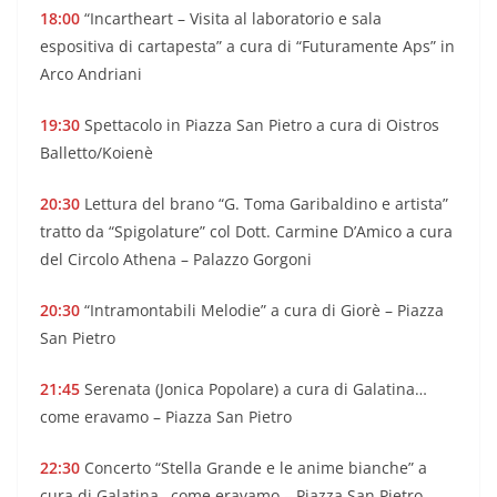
18:00
“Incartheart – Visita al laboratorio e sala
espositiva di cartapesta” a cura di “Futuramente Aps” in
Arco Andriani
19:30
Spettacolo in Piazza San Pietro a cura di Oistros
Balletto/Koienè
20:30
Lettura del brano “G. Toma Garibaldino e artista”
tratto da “Spigolature” col Dott. Carmine D’Amico a cura
del Circolo Athena – Palazzo Gorgoni
20:30
“Intramontabili Melodie” a cura di Giorè – Piazza
San Pietro
21:45
Serenata (Jonica Popolare) a cura di Galatina…
come eravamo – Piazza San Pietro
22:30
Concerto “Stella Grande e le anime bianche” a
cura di Galatina…come eravamo – Piazza San Pietro