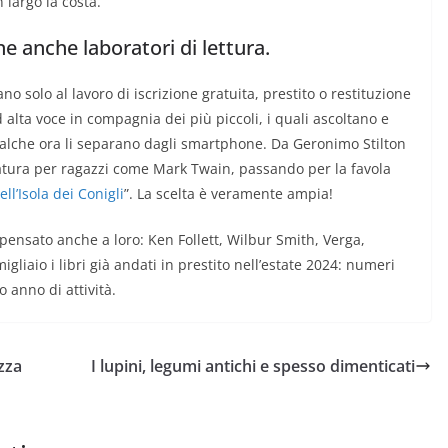
n largo la costa.
 anche laboratori di lettura.
ano solo al lavoro di iscrizione gratuita, prestito o restituzione
 alta voce in compagnia dei più piccoli, i quali ascoltano e
qualche ora li separano dagli smartphone. Da Geronimo Stilton
eratura per ragazzi come Mark Twain, passando per la favola
ll’Isola dei Conigli
”. La scelta è veramente ampia!
pensato anche a loro: Ken Follett, Wilbur Smith, Verga,
migliaio i libri già andati in prestito nell’estate 2024: numeri
o anno di attività.
zza
I lupini, legumi antichi e spesso dimenticati