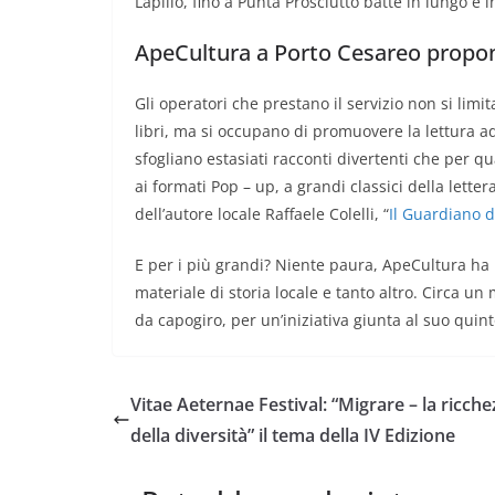
Lapillo, fino a Punta Prosciutto batte in lungo e i
ApeCultura a Porto Cesareo propone
Gli operatori che prestano il servizio non si limit
libri, ma si occupano di promuovere la lettura ad
sfogliano estasiati racconti divertenti che per 
ai formati Pop – up, a grandi classici della lett
dell’autore locale Raffaele Colelli, “
Il Guardiano de
E per i più grandi? Niente paura, ApeCultura ha 
materiale di storia locale e tanto altro. Circa un 
da capogiro, per un’iniziativa giunta al suo quint
Vitae Aeternae Festival: “Migrare – la ricche
della diversità” il tema della IV Edizione