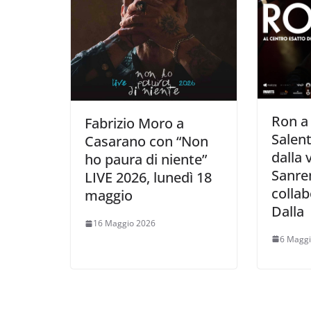
Ron a
Fabrizio Moro a
Salent
Casarano con “Non
dalla 
ho paura di niente”
Sanre
LIVE 2026, lunedì 18
collab
maggio
Dalla
16 Maggio 2026
6 Maggi