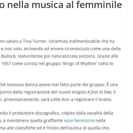
 nella musica al femminile
mo saluto a Tina Turner. Un’artista indimenticabile che ha
e, e non solo, arrivando ad essere riconosciuta come una delle
ullock, statunitense poi naturalizzata svizzera. Grazie alle
el 1957 come corista nel gruppo “Kings of Rhythm” sotto lo
iché nessuna donna aveva mai fatto parte del gruppo. È una
l giorno della registrazione del nuovo singolo
A fool in love,
il
, provvisoriamente, sarà Little Ann a registrare il brano.
do il produttore discografico, colpito dalla vocalità della
o, a mantenere quella graffiante
voce femminile
nella
ma alle classifiche ed è l’inizio dell’ascesa di quella che,