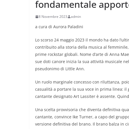
fondamentale apporto
8 Novembre 2023
admin
a cura di Aurora Paladini
Lo scorso 24 maggio 2023 il mondo ha dato l’ulti
contribuito alla storia della musica al femminil
prime rockstar globali. Nome d’arte di Anna Mae B
sue doti canore inizia la sua attività musicale n
pseudonimo di Little Ann.
Un ruolo marginale concesso con riluttanza, po
casualità a portare la sua voce in prima linea: i
cantante designato Art Lassiter è assente. Quindi
Una scelta provvisoria che diventa definitiva quan
cantante, convince Ike Turner, a capo del grupp
versione definitiva del brano. Il brano balza in ci