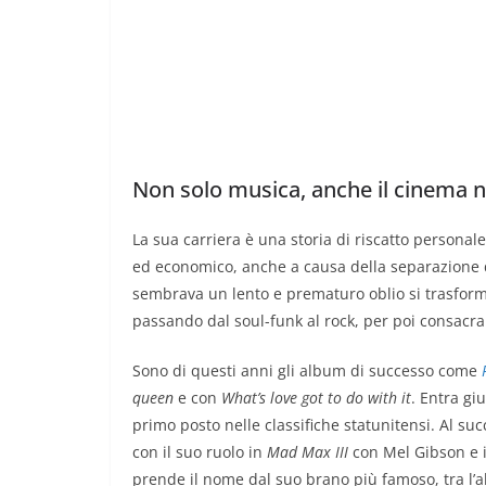
Non solo musica, anche il cinema n
La sua carriera è una storia di riscatto personale 
ed economico, anche a causa della separazione d
sembrava un lento e prematuro oblio si trasforma i
passando dal soul-funk al rock, per poi consacra
Sono di questi anni gli album di successo come
queen
e con
What’s love got to do with it
. Entra gi
primo posto nelle classifiche statunitensi. Al s
con il suo ruolo in
Mad Max III
con Mel Gibson e i
prende il nome dal suo brano più famoso, tra l’al