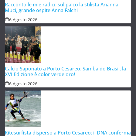
Racconto le mie radici: sul palco la stilista Arianna
Muci, grande ospite Anna Falchi
6 Agosto 2026
Calcio Saponato a Porto Cesareo: Samba do Brasil, la
XVI Edizione è color verde oro!
6 Agosto 2026
Kitesurfista disperso a Porto Cesareo: il DNA conferma