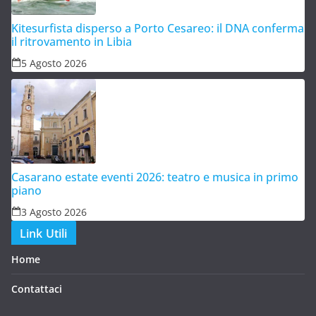
Kitesurfista disperso a Porto Cesareo: il DNA conferma
il ritrovamento in Libia
5 Agosto 2026
Casarano estate eventi 2026: teatro e musica in primo
piano
3 Agosto 2026
Link Utili
Home
Contattaci