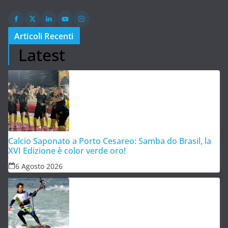
Articoli Recenti
Latest
Calcio Saponato a Porto Cesareo: Samba do Brasil, la
XVI Edizione è color verde oro!
6 Agosto 2026