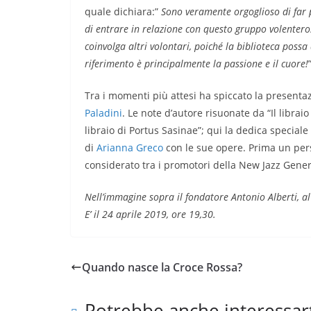
quale dichiara:”
Sono veramente orgoglioso di far p
di entrare in relazione con questo gruppo volentero
coinvolga altri volontari, poiché la biblioteca possa 
riferimento è principalmente la passione e il cuore!
Tra i momenti più attesi ha spiccato la presentaz
Paladini
. Le note d’autore risuonate da “Il libraio
libraio di Portus Sasinae”; qui la dedica speciale
di
Arianna Greco
con le sue opere. Prima un pers
considerato tra i promotori della New Jazz Genera
Nell’immagine sopra il fondatore Antonio Alberti, a
E’ il 24 aprile 2019, ore 19,30.
Quando nasce la Croce Rossa?
Potrebbe anche interessar