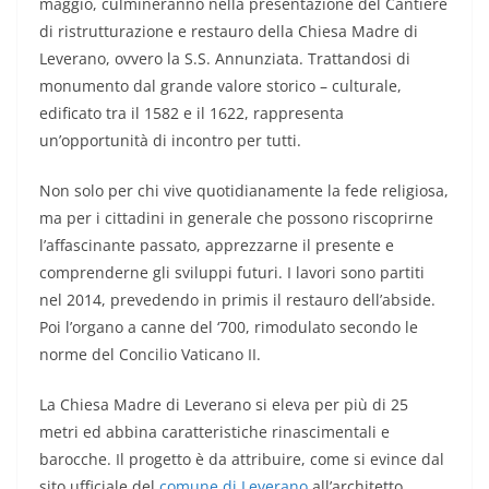
maggio, culmineranno nella presentazione del Cantiere
di ristrutturazione e restauro della Chiesa Madre di
Leverano, ovvero la S.S. Annunziata. Trattandosi di
monumento dal grande valore storico – culturale,
edificato tra il 1582 e il 1622, rappresenta
un’opportunità di incontro per tutti.
Non solo per chi vive quotidianamente la fede religiosa,
ma per i cittadini in generale che possono riscoprirne
l’affascinante passato, apprezzarne il presente e
comprenderne gli sviluppi futuri. I lavori sono partiti
nel 2014, prevedendo in primis il restauro dell’abside.
Poi l’organo a canne del ‘700, rimodulato secondo le
norme del Concilio Vaticano II.
La Chiesa Madre di Leverano si eleva per più di 25
metri ed abbina caratteristiche rinascimentali e
barocche. Il progetto è da attribuire, come si evince dal
sito ufficiale del
comune di Leverano
all’architetto