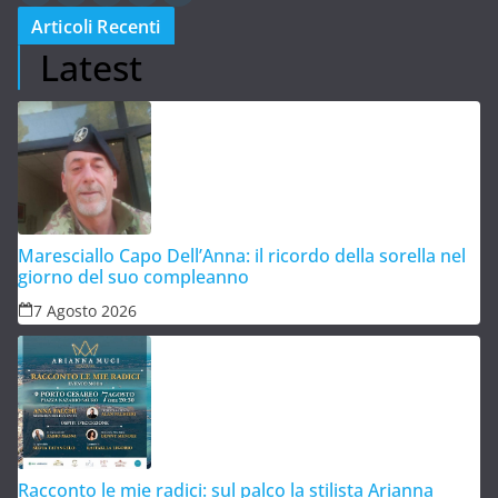
Articoli Recenti
Latest
Maresciallo Capo Dell’Anna: il ricordo della sorella nel
giorno del suo compleanno
7 Agosto 2026
Racconto le mie radici: sul palco la stilista Arianna