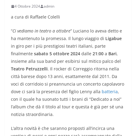
4 Ottobre 2024
admin
a cura di Raffaele Colelli
“
Ci vediamo in teatro a ottobre
” Luciano lo aveva detto e
ha mantenuto la promessa. Il lungo viaggio di
Ligabue
in giro per i più prestigiosi teatri italiani, parte
finalmente
sabato 5 ottobre 2024
dalle
21:00
a
Bari
,
insieme alla sua band per esibirsi sul mitico palco del
Teatro Petruzzelli
. Il rocker di Correggio ritorna nella
città barese dopo 13 anni, esattamente dal 2011. Da
voci di corridoio si preannuncia un concerto capolavoro
dove ci sarà la presenza del figlio Lenny alla
batteria
,
con il quale ha suonato tutti i brani di “Dedicato a noi”
l’album che dà il titolo al tour e questa è già per sé una
notizia straordinaria.
L’altra novità è che saranno proposti all’incirca una
ventina di pezzi e ogni pezzo sarà accompagnato dalla