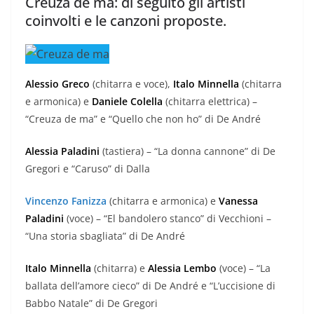
Creuza de ma: di seguito gli artisti
coinvolti e le canzoni proposte.
Alessio Greco
(chitarra e voce),
Italo Minnella
(chitarra
e armonica) e
Daniele Colella
(chitarra elettrica) –
“Creuza de ma” e “Quello che non ho” di De André
Alessia Paladini
(tastiera) – “La donna cannone” di De
Gregori e “Caruso” di Dalla
Vincenzo Fanizza
(chitarra e armonica) e
Vanessa
Paladini
(voce) – “El bandolero stanco” di Vecchioni –
“Una storia sbagliata” di De André
Italo Minnella
(chitarra) e
Alessia Lembo
(voce) – “La
ballata dell’amore cieco” di De André e “L’uccisione di
Babbo Natale” di De Gregori