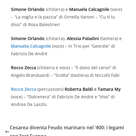
Simone Orlando
(chitarra) e
Manuela Calcagnile
(voce)
– “La voglia e la pazzia” di Ornella Vanoni – “Cu ti lu
dissi” di Rosa Balestrieri
Simone Orlando
(chitarra),
Alessia Paladini
(tastiera) e
Manuela Calcagnile
(voce) – in Trio per “Geordie” di
Fabrizio De André
Rocco Zecca
(chitarra e voce) – “Il dono del cervo” di
Angelo Branduardi – “Scotta” (tastiera) di Niccolò Fabi
Rocco Zecca
(percussioni)
Roberta Baldi
e
Tamara My
(voce) – “Dolcenera” di Fabrizio De Andrè e “Vivo” di
Andrea De Laszlo.
Cesarea diventa Feudo marinaro nel ‘400: i legami
con l’est Europa