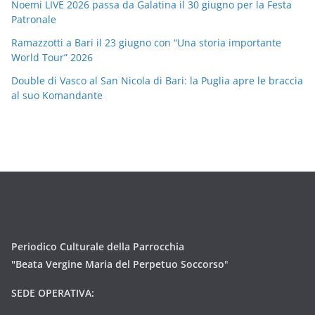
Noemi LIVE 2026 passa da Galatina il 30 giugno per la Festa
Patronale
Ramazzotti a Bari il 23 giugno con “Una storia importante
World Tour” 2026
Double di Vasco al San Nicola di Bari: la Puglia apre le braccia
al suo Komandante
Periodico Culturale della Parrocchia
"Beata Vergine Maria del Perpetuo Soccorso
"
SEDE OPERATIVA: