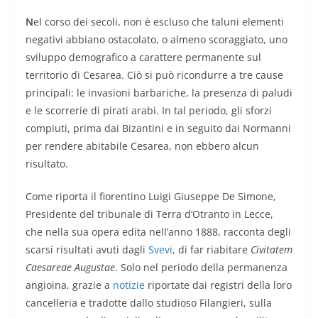
N
el corso dei secoli, non è escluso che taluni elementi
negativi abbiano ostacolato, o almeno scoraggiato, uno
sviluppo demografico a carattere permanente sul
territorio di Cesarea. Ciò si può ricondurre a tre cause
principali: le invasioni barbariche, la presenza di paludi
e le scorrerie di pirati arabi. In tal periodo, gli sforzi
compiuti, prima dai Bizantini e in seguito dai Normanni
per rendere abitabile Cesarea, non ebbero alcun
risultato.
Come riporta il fiorentino Luigi Giuseppe De Simone,
Presidente del tribunale di Terra d’Otranto in Lecce,
che nella sua opera edita nell’anno 1888, racconta degli
scarsi risultati avuti dagli
Svevi
, di far riabitare
Civitatem
Caesareae Augustae
. Solo nel periodo della permanenza
angioina, grazie a
notizie
riportate dai registri della loro
cancelleria e tradotte dallo studioso Filangieri, sulla