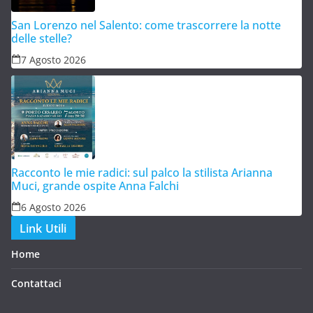
San Lorenzo nel Salento: come trascorrere la notte
delle stelle?
7 Agosto 2026
Racconto le mie radici: sul palco la stilista Arianna
Muci, grande ospite Anna Falchi
6 Agosto 2026
Link Utili
Home
Contattaci