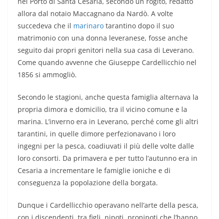
nel Porto di Santa Cesaria, secondo un rogito, redatto
allora dal notaio Maccagnano da Nardò. A volte
succedeva che il
marinaro
tarantino dopo il suo
matrimonio con una donna leveranese, fosse anche
seguito dai propri genitori nella sua casa di Leverano.
Come quando avvenne che Giuseppe Cardellicchio nel
1856 si ammogliò.
Secondo le stagioni, anche questa famiglia alternava la
propria dimora e domicilio, tra il vicino comune e la
marina. L’inverno era in Leverano, perché come gli altri
tarantini, in quelle dimore perfezionavano i loro
ingegni per la pesca, coadiuvati il più delle volte dalle
loro consorti. Da primavera e per tutto l’autunno era in
Cesaria a incrementare le famiglie ioniche e di
conseguenza la popolazione della borgata.
Dunque i Cardellicchio operavano nell’arte della pesca,
con i discendenti, tra figli, nipoti, pronipoti che l’hanno