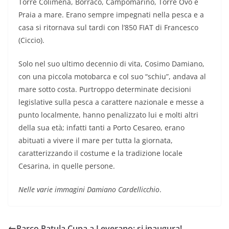
Torre Colimena, Borraco, Campomarino, Torre Ovo e
Praia a mare. Erano sempre impegnati nella pesca e a
casa si ritornava sul tardi con l’850 FIAT di Francesco
(Ciccio).
Solo nel suo ultimo decennio di vita, Cosimo Damiano,
con una piccola motobarca e col suo “schiu”, andava al
mare sotto costa. Purtroppo determinate decisioni
legislative sulla pesca a carattere nazionale e messe a
punto localmente, hanno penalizzato lui e molti altri
della sua età; infatti tanti a Porto Cesareo, erano
abituati a vivere il mare per tutta la giornata,
caratterizzando il costume e la tradizione locale
Cesarina, in quelle persone.
Nelle varie immagini Damiano Cardellicchio
.
Parco Patula Cupa a Leverano: si inaugura!