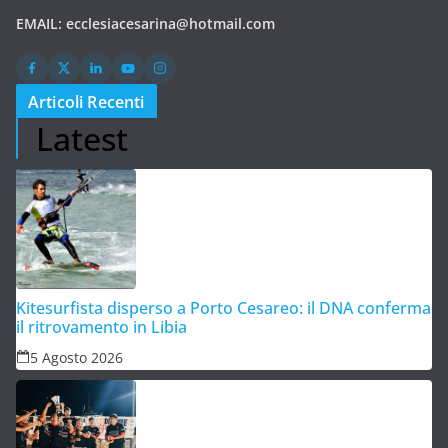
EMAIL:
ecclesiacesarina@hotmail.com
Articoli Recenti
Latest
Kitesurfista disperso a Porto Cesareo: il DNA conferma
il ritrovamento in Libia
5 Agosto 2026