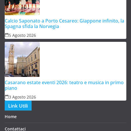
Calcio Saponato a Porto Cesareo: Giappone infinito, la
Spagna sfida la Norvegia
5 Agosto 2026
Casarano estate eventi 2026: teatro e musica in primo
piano
3 Agosto 2026
Link Utili
Home
Contattaci