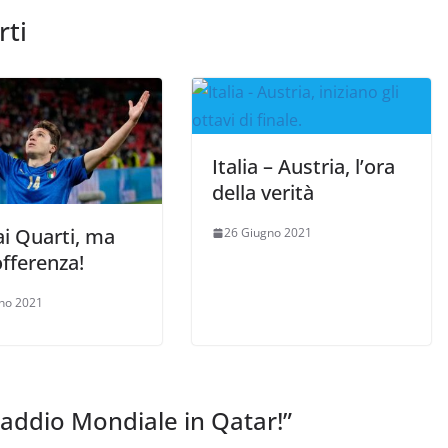
rti
Italia – Austria, l’ora
della verità
 ai Quarti, ma
26 Giugno 2021
fferenza!
no 2021
a, addio Mondiale in Qatar!
”