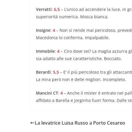
Verratti
:
6,5
– L’unico ad accendere la luce, in g
superiorità numerica. Mosca bianca.
Insigne
:
4
– Non si rende mai pericoloso, prevedi
Macedonia lo conferma. Impalpabile.
Immobile
:
4
– Ciro dove sei? La maglia azzurra gl
sia adatto alle sue caratteristiche. Bocciato.
Berardi
:
5,5
– E’ il più pericoloso tra gli attacca
La mira però non è delle migliori. Incompleto.
Mancini CT
:
4
– Anche il mister è entrato nel pa
affidato a Barella e Jorginho fuori forma. Dalle ste
La levatrice Luisa Russo a Porto Cesareo