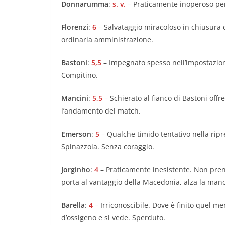
Donnarumma
:
s. v.
– Praticamente inoperoso per 
Florenzi
:
6
– Salvataggio miracoloso in chiusura d
ordinaria amministrazione.
Bastoni
:
5,5
– Impegnato spesso nell’impostazione
Compitino.
Mancini
:
5,5
– Schierato al fianco di Bastoni off
l’andamento del match.
Emerson
:
5
– Qualche timido tentativo nella ripre
Spinazzola. Senza coraggio.
Jorginho
:
4
– Praticamente inesistente. Non prende
porta al vantaggio della Macedonia, alza la mano
Barella
:
4
– Irriconoscibile. Dove è finito quel m
d’ossigeno e si vede. Sperduto.