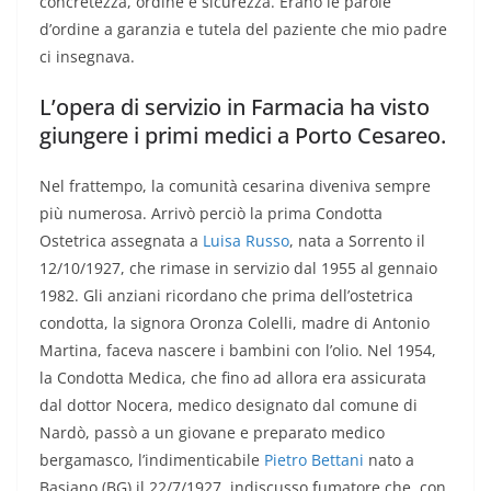
concretezza, ordine e sicurezza. Erano le parole
d’ordine a garanzia e tutela del paziente che mio padre
ci insegnava.
L’opera di servizio in Farmacia ha visto
giungere i primi medici a Porto Cesareo.
Nel frattempo, la comunità cesarina diveniva sempre
più numerosa. Arrivò perciò la prima Condotta
Ostetrica assegnata a
Luisa Russo
, nata a Sorrento il
12/10/1927, che rimase in servizio dal 1955 al gennaio
1982. Gli anziani ricordano che prima dell’ostetrica
condotta, la signora Oronza Colelli, madre di Antonio
Martina, faceva nascere i bambini con l’olio. Nel 1954,
la Condotta Medica, che fino ad allora era assicurata
dal dottor Nocera, medico designato dal comune di
Nardò, passò a un giovane e preparato medico
bergamasco, l’indimenticabile
Pietro Bettani
nato a
Basiano (BG) il 22/7/1927, indiscusso fumatore che, con