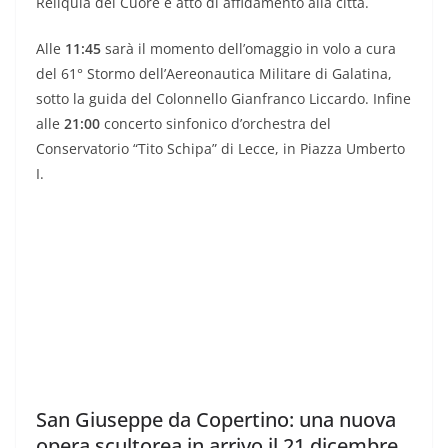
Reliquia del Cuore e atto di affidamento alla città.
Alle
11:45
sarà il momento dell’omaggio in volo a cura
del 61° Stormo dell’Aereonautica Militare di Galatina,
sotto la guida del Colonnello Gianfranco Liccardo. Infine
alle
21:00
concerto sinfonico d’orchestra del
Conservatorio “Tito Schipa” di Lecce, in Piazza Umberto
I.
San Giuseppe da Copertino: una nuova
opera scultorea in arrivo il 21 dicembre