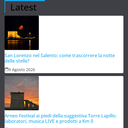
Latest
San Lorenzo nel Salento: come trascorrere la notte
delle stelle?
9 Agosto 2026
Arneo Festival ai piedi della suggestiva Torre Lapillo:
laboratori, musica LIVE e prodotti a Km 0