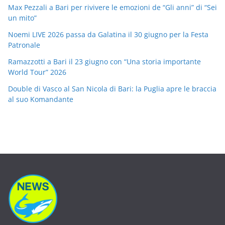
Max Pezzali a Bari per rivivere le emozioni de “Gli anni” di “Sei
un mito”
Noemi LIVE 2026 passa da Galatina il 30 giugno per la Festa
Patronale
Ramazzotti a Bari il 23 giugno con “Una storia importante
World Tour” 2026
Double di Vasco al San Nicola di Bari: la Puglia apre le braccia
al suo Komandante