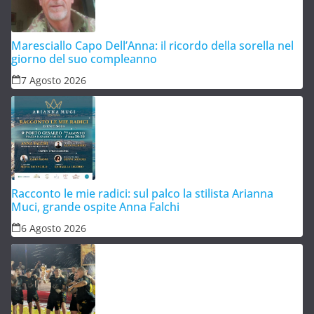
Maresciallo Capo Dell’Anna: il ricordo della sorella nel
giorno del suo compleanno
7 Agosto 2026
Racconto le mie radici: sul palco la stilista Arianna
Muci, grande ospite Anna Falchi
6 Agosto 2026