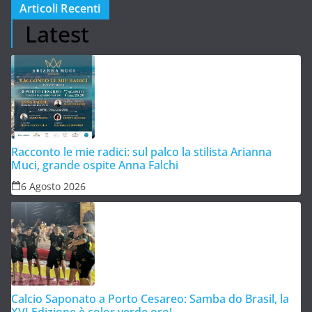
Articoli Recenti
Latest
Racconto le mie radici: sul palco la stilista Arianna
Muci, grande ospite Anna Falchi
6 Agosto 2026
Calcio Saponato a Porto Cesareo: Samba do Brasil, la