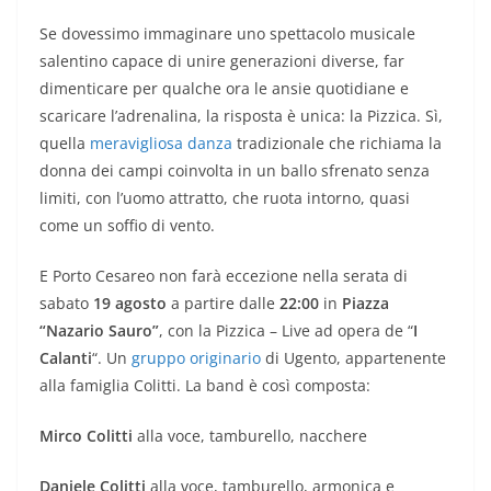
Se dovessimo immaginare uno spettacolo musicale
salentino capace di unire generazioni diverse, far
dimenticare per qualche ora le ansie quotidiane e
scaricare l’adrenalina, la risposta è unica: la Pizzica. Sì,
quella
meravigliosa danza
tradizionale che richiama la
donna dei campi coinvolta in un ballo sfrenato senza
limiti, con l’uomo attratto, che ruota intorno, quasi
come un soffio di vento.
E Porto Cesareo non farà eccezione nella serata di
sabato
19 agosto
a partire dalle
22:00
in
Piazza
“Nazario Sauro”
, con la Pizzica – Live ad opera de “
I
Calanti
“. Un
gruppo originario
di Ugento, appartenente
alla famiglia Colitti. La band è così composta:
Mirco Colitti
alla voce, tamburello, nacchere
Daniele Colitti
alla voce, tamburello, armonica e