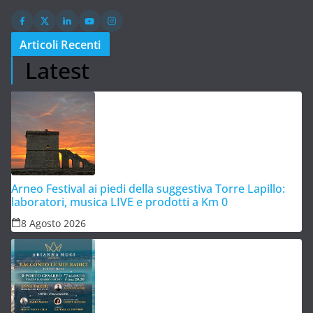
Articoli Recenti
Latest
Arneo Festival ai piedi della suggestiva Torre Lapillo:
laboratori, musica LIVE e prodotti a Km 0
8 Agosto 2026