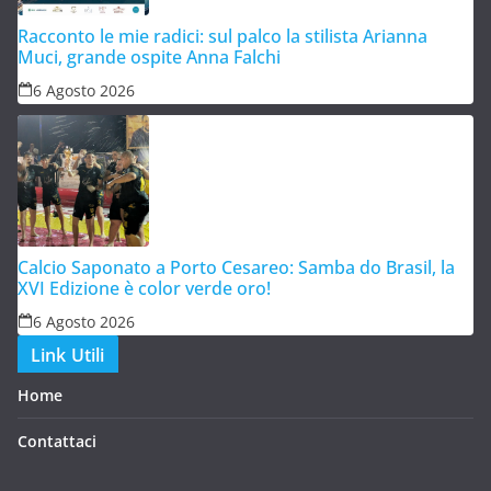
Racconto le mie radici: sul palco la stilista Arianna
Muci, grande ospite Anna Falchi
6 Agosto 2026
Calcio Saponato a Porto Cesareo: Samba do Brasil, la
XVI Edizione è color verde oro!
6 Agosto 2026
Link Utili
Home
Contattaci