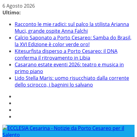
Salta
6 Agosto 2026
al
Ultimo:
contenuto
Racconto le mie radici: sul palco la stilista Arianna
Muci, grande ospite Anna Falchi
Calcio Saponato a Porto Cesareo: Samba do Brasil,
la XVI Edizione è color verde oro!
Kitesurfista disperso a Porto Cesareo: il DNA
conferma il ritrovamento in Libia
Casarano estate eventi 2026: teatro e musica in
primo piano
Lido Stella Maris: uomo risucchiato dalla corrente
dello scirocco, i bagnini lo salvano