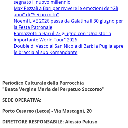
segnato il nuovo millennio
Max Pezzali a Bari per rivivere le emozioni de “Gli
anni” di “Sei un mito”
Noemi LIVE 2026 passa da Galatina il 30 giugno per
la Festa Patronale
Ramazzotti a Bari il 23 giugno con “Una storia
importante World Tour” 2026
Double di Vasco al San Nicola di Bari: la Puglia apre
le braccia al suo Komandante
Periodico Culturale della Parrocchia
"Beata Vergine Maria del Perpetuo Soccorso
"
SEDE OPERATIVA:
Porto Cesareo (Lecce) - Via Mascagni, 20
DIRETTORE RESPONSABILE: Alessio Peluso