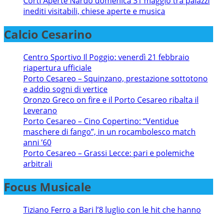
Corti Aperte Nardò domenica 31 maggio tra palazzi
inediti visitabili, chiese aperte e musica
Calcio Cesarino
Centro Sportivo Il Poggio: venerdì 21 febbraio
riapertura ufficiale
Porto Cesareo – Squinzano, prestazione sottotono
e addio sogni di vertice
Oronzo Greco on fire e il Porto Cesareo ribalta il
Leverano
Porto Cesareo – Cino Copertino: “Ventidue
maschere di fango”, in un rocambolesco match
anni ’60
Porto Cesareo – Grassi Lecce: pari e polemiche
arbitrali
Focus Musicale
Tiziano Ferro a Bari l’8 luglio con le hit che hanno