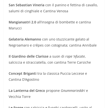
San Sebastian Vineria
con il panino e fettina di cavallo,
salumi di cinghiale e Cantina Venosa
Mangianastri 2.0
all’insegna di bombette e cantina
Marucci
Gelateria Alemanno
con uno stuzzicante gelato al
Negroamaro e crêpes con cotognata; cantina Annibale
Il Giardino delle Clarisse
a suon di
rape ‘nfucate
,
salciccia e stracciatella, con cantina Terre Carsiche
Concept Briganti
tra la classica Puccia Leccese e
Cantina D’Agostino
La Lanterna del Greco
propone
Gnummarieddri
e
Vecchia Torre
Le Fogge
con salsiccia e funghi cardoncelli, unito al