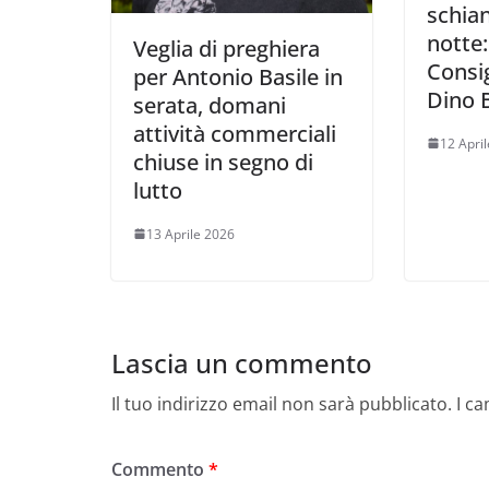
schian
notte: 
Veglia di preghiera
Consig
per Antonio Basile in
Dino B
serata, domani
attività commerciali
12 Apri
chiuse in segno di
lutto
13 Aprile 2026
Lascia un commento
Il tuo indirizzo email non sarà pubblicato.
I c
Commento
*