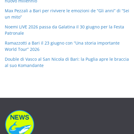
nuovo millennio
Max Pezzali a Bari per rivivere le emozioni de “Gli anni” di “Sei
un mito”
Noemi LIVE 2026 passa da Galatina il 30 giugno per la Festa
Patronale
Ramazzotti a Bari il 23 giugno con “Una storia importante
World Tour” 2026
Double di Vasco al San Nicola di Bari: la Puglia apre le braccia
al suo Komandante