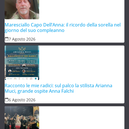
Maresciallo Capo Dell’Anna: il ricordo della sorella nel
giorno del suo compleanno
7 Agosto 2026
Racconto le mie radici: sul palco la stilista Arianna
Muci, grande ospite Anna Falchi
6 Agosto 2026