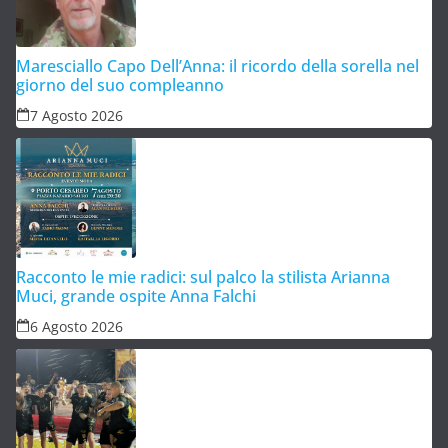
Maresciallo Capo Dell’Anna: il ricordo della sorella nel
giorno del suo compleanno
7 Agosto 2026
Racconto le mie radici: sul palco la stilista Arianna
Muci, grande ospite Anna Falchi
6 Agosto 2026