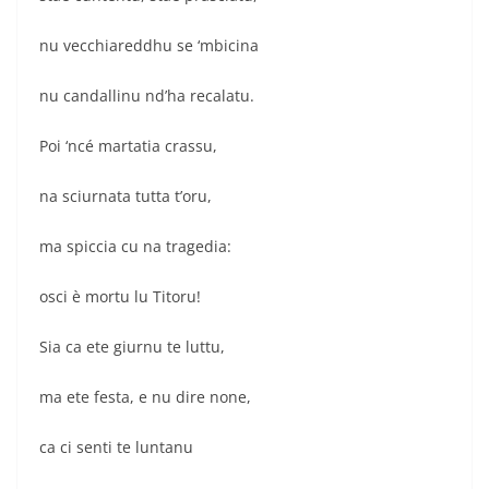
nu vecchiareddhu se ‘mbicina
nu candallinu nd’ha recalatu.
Poi ‘ncé martatia crassu,
na sciurnata tutta t’oru,
ma spiccia cu na tragedia:
osci è mortu lu Titoru!
Sia ca ete giurnu te luttu,
ma ete festa, e nu dire none,
ca ci senti te luntanu