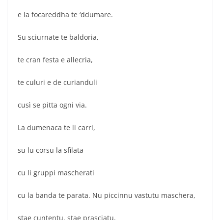
e la focareddha te ‘ddumare.
Su sciurnate te baldoria,
te cran festa e allecria,
te culuri e de curianduli
cusì se pitta ogni via.
La dumenaca te li carri,
su lu corsu la sfilata
cu li gruppi mascherati
cu la banda te parata. Nu piccinnu vastutu maschera,
stae cuntentu, stae prasciatu,