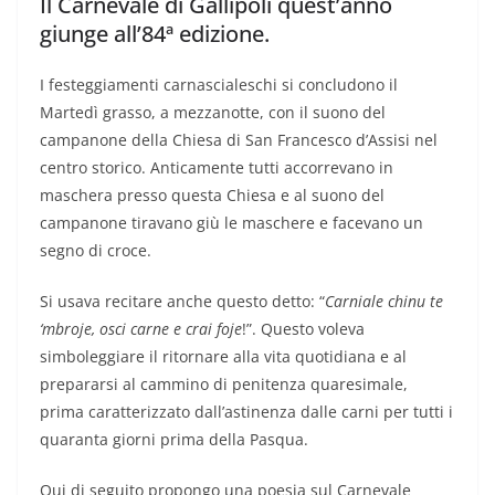
Il Carnevale di Gallipoli quest’anno
giunge all’84ª edizione.
I festeggiamenti carnascialeschi si concludono il
Martedì grasso, a mezzanotte, con il suono del
campanone della Chiesa di San Francesco d’Assisi nel
centro storico. Anticamente tutti accorrevano in
maschera presso questa Chiesa e al suono del
campanone tiravano giù le maschere e facevano un
segno di croce.
Si usava recitare anche questo detto: “
Carniale chinu te
‘mbroje, osci carne e crai foje
!”. Questo voleva
simboleggiare il ritornare alla vita quotidiana e al
prepararsi al cammino di penitenza quaresimale,
prima caratterizzato dall’astinenza dalle carni per tutti i
quaranta giorni prima della Pasqua.
Qui di seguito propongo una poesia sul Carnevale