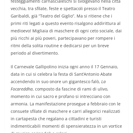
festeggiamenti carnascialeschi si svolgevano nella città
vecchia, tra sfilate, feste e spettacoli presso il Teatro
Garibaldi, già “Teatro del Giglio”. Ma si ritiene che i
primi riti legati a questo evento risalgono addirittura al
medioevo! Migliaia di maschere di ogni ceto sociale, dai
più ricchi ai più poveri, partecipavano per rompere i
ritmi della solita routine e dedicarsi per un breve
periodo al divertimento.
Il Carnevale Gallipolino inizia ogni anno il 17 Gennaio,
data in cui si celebra la festa di Sant’Antonio Abate
accendendo in suo onore un gigantesco falò,
La
Focareddha
, composto da fascine di rami di ulivo,
momento in cui sacro e profano si intrecciano con
armonia. La manifestazione prosegue a febbraio con le
consuete sfilate di maschere e carri allegorici realizzati
in cartapesta che regalano a cittadini e turisti
indimenticabili momenti di spensieratezza in un vortice