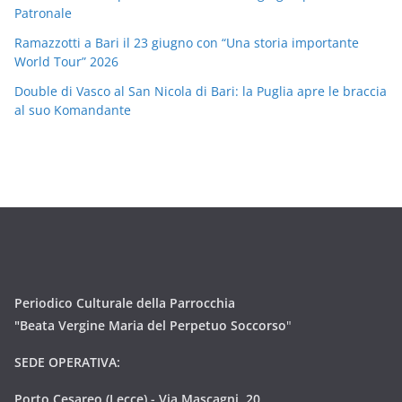
Patronale
Ramazzotti a Bari il 23 giugno con “Una storia importante
World Tour” 2026
Double di Vasco al San Nicola di Bari: la Puglia apre le braccia
al suo Komandante
Periodico Culturale della Parrocchia
"Beata Vergine Maria del Perpetuo Soccorso
"
SEDE OPERATIVA:
Porto Cesareo (Lecce) - Via Mascagni, 20