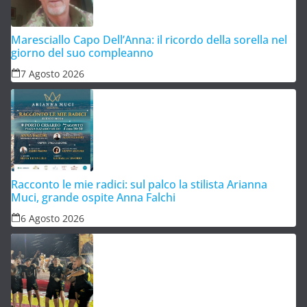
Maresciallo Capo Dell’Anna: il ricordo della sorella nel
giorno del suo compleanno
7 Agosto 2026
Racconto le mie radici: sul palco la stilista Arianna
Muci, grande ospite Anna Falchi
6 Agosto 2026