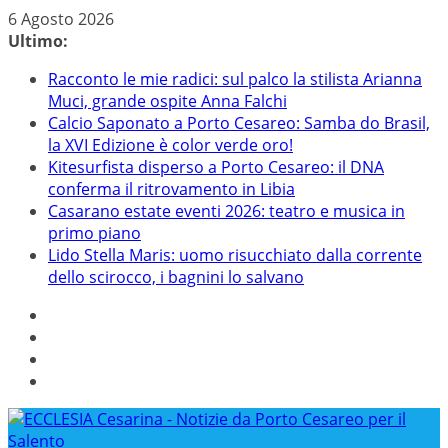
Salta
6 Agosto 2026
al
Ultimo:
contenuto
Racconto le mie radici: sul palco la stilista Arianna
Muci, grande ospite Anna Falchi
Calcio Saponato a Porto Cesareo: Samba do Brasil,
la XVI Edizione è color verde oro!
Kitesurfista disperso a Porto Cesareo: il DNA
conferma il ritrovamento in Libia
Casarano estate eventi 2026: teatro e musica in
primo piano
Lido Stella Maris: uomo risucchiato dalla corrente
dello scirocco, i bagnini lo salvano