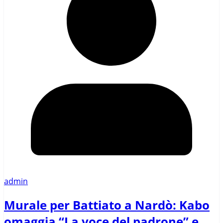
admin
Murale per Battiato a Nardò: Kabo
omaggia “La voce del padrone” e