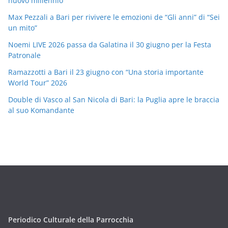
nuovo millennio
Max Pezzali a Bari per rivivere le emozioni de “Gli anni” di “Sei
un mito”
Noemi LIVE 2026 passa da Galatina il 30 giugno per la Festa
Patronale
Ramazzotti a Bari il 23 giugno con “Una storia importante
World Tour” 2026
Double di Vasco al San Nicola di Bari: la Puglia apre le braccia
al suo Komandante
Periodico Culturale della Parrocchia