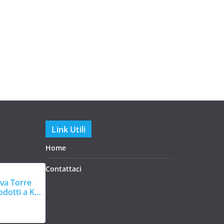
Link Utili
Home
Contattaci
iva Torre
rodotti a Km