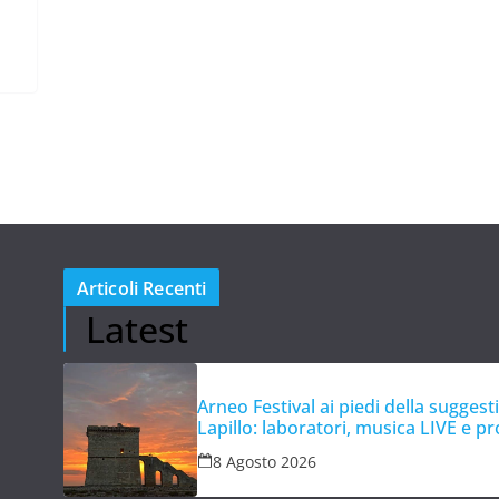
Articoli Recenti
Latest
Arneo Festival ai piedi della suggest
Lapillo: laboratori, musica LIVE e p
0
8 Agosto 2026