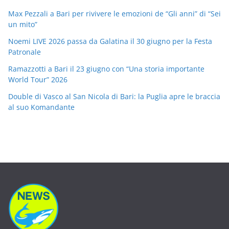
Max Pezzali a Bari per rivivere le emozioni de “Gli anni” di “Sei
un mito”
Noemi LIVE 2026 passa da Galatina il 30 giugno per la Festa
Patronale
Ramazzotti a Bari il 23 giugno con “Una storia importante
World Tour” 2026
Double di Vasco al San Nicola di Bari: la Puglia apre le braccia
al suo Komandante