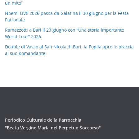
un mito”
Noemi LIVE 2026 passa da Galatina il 30 giugno per la Festa
Patronale
Ramazzotti a Bari il 23 giugno con “Una storia importante
World Tour” 2026
Double di Vasco al San Nicola di Bari: la Puglia apre le braccia
al suo Komandante
Periodico Culturale della Parrocchia
"Beata Vergine Maria del Perpetuo Soccorso
"