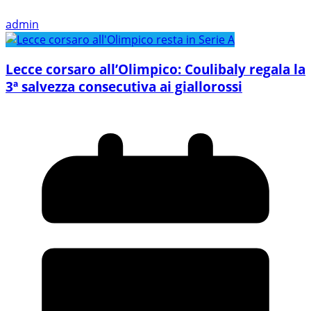
admin
Lecce corsaro all’Olimpico: Coulibaly regala la
3ª salvezza consecutiva ai giallorossi