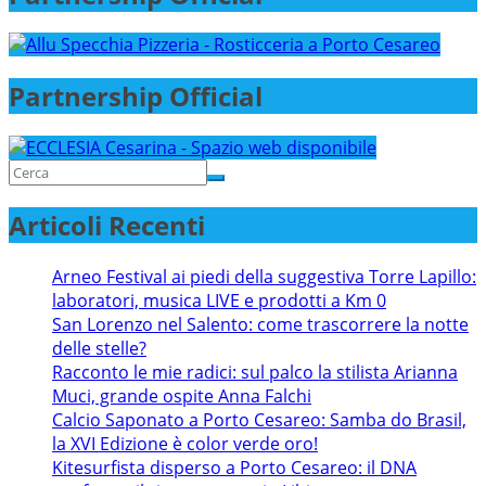
Partnership Official
Articoli Recenti
Arneo Festival ai piedi della suggestiva Torre Lapillo:
laboratori, musica LIVE e prodotti a Km 0
San Lorenzo nel Salento: come trascorrere la notte
delle stelle?
Racconto le mie radici: sul palco la stilista Arianna
Muci, grande ospite Anna Falchi
Calcio Saponato a Porto Cesareo: Samba do Brasil,
la XVI Edizione è color verde oro!
Kitesurfista disperso a Porto Cesareo: il DNA