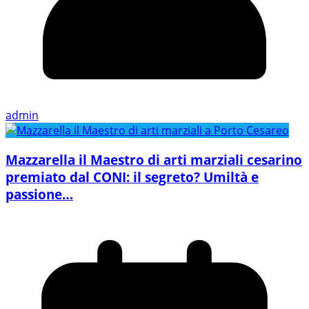
admin
Mazzarella il Maestro di arti marziali cesarino
premiato dal CONI: il segreto? Umiltà e
passione…