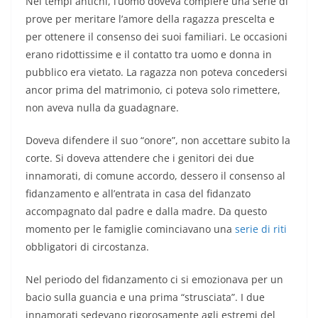
Nei tempi antichi, l’uomo doveva compiere una serie di
prove per meritare l’amore della ragazza prescelta e
per ottenere il consenso dei suoi familiari. Le occasioni
erano ridottissime e il contatto tra uomo e donna in
pubblico era vietato. La ragazza non poteva concedersi
ancor prima del matrimonio, ci poteva solo rimettere,
non aveva nulla da guadagnare.
Doveva difendere il suo “onore”, non accettare subito la
corte. Si doveva attendere che i genitori dei due
innamorati, di comune accordo, dessero il consenso al
fidanzamento e all’entrata in casa del fidanzato
accompagnato dal padre e dalla madre. Da questo
momento per le famiglie cominciavano una
serie di riti
obbligatori di circostanza.
Nel periodo del fidanzamento ci si emozionava per un
bacio sulla guancia e una prima “strusciata”. I due
innamorati sedevano rigorosamente agli estremi del