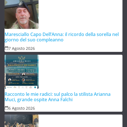
Maresciallo Capo Dell’Anna: il ricordo della sorella nel
giorno del suo compleanno
7 Agosto 2026
Racconto le mie radici: sul palco la stilista Arianna
Muci, grande ospite Anna Falchi
6 Agosto 2026