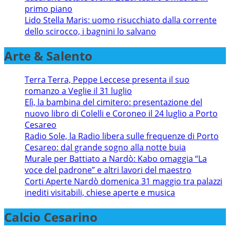
primo piano
Lido Stella Maris: uomo risucchiato dalla corrente
dello scirocco, i bagnini lo salvano
Arte & Salento
Terra Terra, Peppe Leccese presenta il suo
romanzo a Veglie il 31 luglio
Elì, la bambina del cimitero: presentazione del
nuovo libro di Colelli e Coroneo il 24 luglio a Porto
Cesareo
Radio Sole, la Radio libera sulle frequenze di Porto
Cesareo: dal grande sogno alla notte buia
Murale per Battiato a Nardò: Kabo omaggia “La
voce del padrone” e altri lavori del maestro
Corti Aperte Nardò domenica 31 maggio tra palazzi
inediti visitabili, chiese aperte e musica
Calcio Cesarino