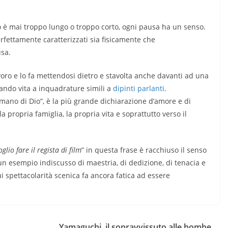
go è mai troppo lungo o troppo corto, ogni pausa ha un senso.
rfettamente caratterizzati sia fisicamente che
usa.
voro e lo fa mettendosi dietro e stavolta anche davanti ad una
ando vita a inquadrature simili a
dipinti parlanti
.
 mano di Dio”, è la più grande dichiarazione d’amore e di
 propria famiglia, la propria vita e soprattutto verso il
glio fare il regista di film
” in questa frase è racchiuso il senso
un esempio indiscusso di maestria, di dedizione, di tenacia e
cui spettacolarità scenica fa ancora fatica ad essere
Yamaguchi, il sopravvissuto alle bombe