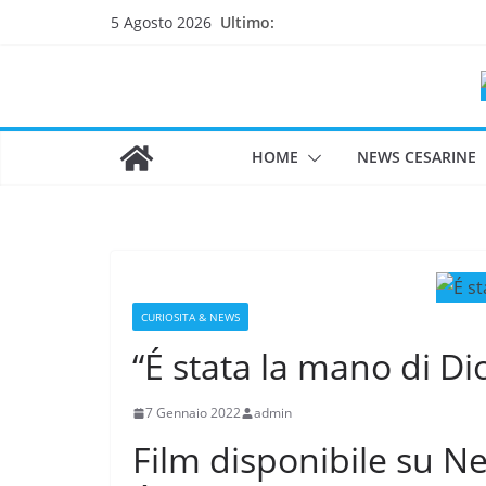
Salta
Ultimo:
5 Agosto 2026
al
contenuto
HOME
NEWS CESARINE
CURIOSITA & NEWS
“É stata la mano di Di
7 Gennaio 2022
admin
Film disponibile su Ne