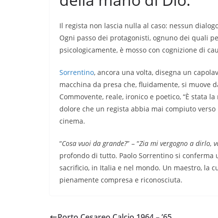
Il regista non lascia nulla al caso: nessun dialo
Ogni passo dei protagonisti, ognuno dei quali pe
psicologicamente, è mosso con cognizione di ca
Sorrentino
, ancora una volta, disegna un capola
macchina da presa che, fluidamente, si muove d
Commovente, reale, ironico e poetico, “È stata la
dolore che un regista abbia mai compiuto verso la
cinema.
“
Cosa vuoi da grande?
” – “
Zia mi vergogno a dirlo, vo
profondo di tutto. Paolo Sorrentino si conferma 
sacrificio, in Italia e nel mondo. Un maestro, la 
pienamente compresa e riconosciuta.
Porto Cesareo Calcio 1964 – ’65