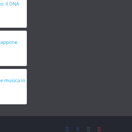
o: il DNA
Giappone
 e musica in