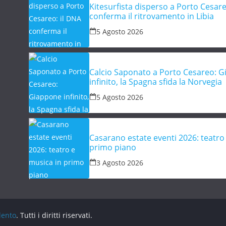
Kitesurfista disperso a Porto Cesare
conferma il ritrovamento in Libia
5 Agosto 2026
Calcio Saponato a Porto Cesareo: 
infinito, la Spagna sfida la Norvegia
5 Agosto 2026
Casarano estate eventi 2026: teatro
primo piano
3 Agosto 2026
lento
. Tutti i diritti riservati.